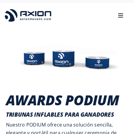
Skip
to
Toggl
content
Navig
MAQUETA 3D GRATIS
AXION
TENTIFY
CASOS DE USO
AWARDS PODIUM
SOBRE NOSOTROS
TRIBUNAS INFLABLES PARA GANADORES
Nuestro PODIUM ofrece una solución sencilla,
elegante y portátil para cualquier ceremonia de