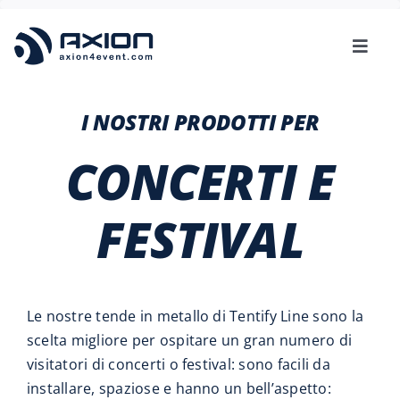
Skip
to
Toggl
content
Navig
3D MOCKUP
I NOSTRI PRODOTTI PER
AXION
CONCERTI E
TENTIFY
FESTIVAL
UTILIZZO
Le nostre tende in metallo di Tentify Line sono la
SU DI NOI
scelta migliore per ospitare un gran numero di
visitatori di concerti o festival: sono facili da
installare, spaziose e hanno un bell’aspetto: