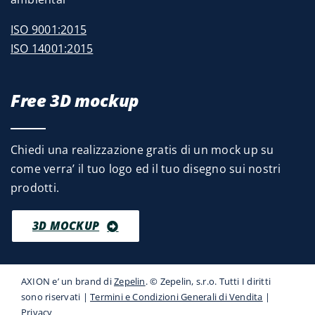
ISO 9001:2015
ISO 14001:2015
Free 3D mockup
Chiedi una realizzazione gratis di un mock up su
come verra’ il tuo logo ed il tuo disegno sui nostri
prodotti.
3D MOCKUP
AXION e’ un brand di
Zepelin
. © Zepelin, s.r.o. Tutti I diritti
sono riservati |
Termini e Condizioni Generali di Vendita
|
Privacy