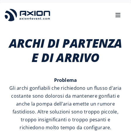
Skip
to
Toggl
content
Navig
3D MOCKUP
ARCHI DI PARTENZA
AXION
E DI ARRIVO
TENTIFY
Problema
Gli archi gonfiabili che richiedono un flusso d’aria
UTILIZZO
costante sono dolorosi da mantenere gonfiati e
anche la pompa dell’aria emette un rumore
SU DI NOI
fastidioso. Altre soluzioni sono troppo piccole,
troppo insignificanti o troppo pesanti e
richiedono molto tempo da configurare.