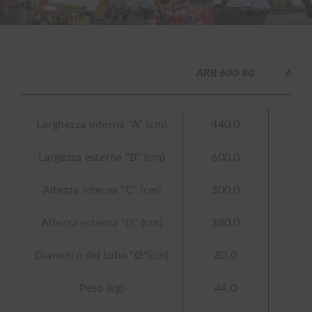
ARR 600-80
ARR 
Larghezza interna "A" (cm)
440,0
60
Largezza esterna "B" (cm)
600,0
80
Altezza interna "C" (cm)
300,0
38
Altezza esterna "D" (cm)
380,0
48
Diametro del tubo "Ø"(cm)
80,0
9
Peso (kg)
44,0
5