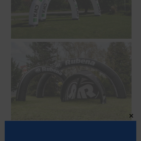
Clos
this
modu