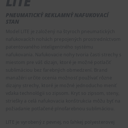
LITE
PNEUMATICKÝ REKLAMNÝ NAFUKOVACÍ
STAN
Model LITE je založený na štyroch pneumatických
nafukovacích nohách prepojených prostredníctvom
patentovaného inteligentného systému
nafukovania. Nafukovacie nohy tvoria časti strechy s
miestom pre váš dizajn, ktoré je možné potlačiť
sublimáciou bez farebných obmedzení. Brand
manažéri určite ocenia možnosť používať rôzne
dizajny strechy, ktoré je možné jednoducho meniť
vďaka technológii so zipsom. Kryt so zipsom, steny,
striešky a celá nafukovacia konštrukcia môžu byť na
požiadanie potlačené plnofarebnou sublimáciou.
LITE je vyrobený z pevnej, no ľahkej polyesterovej