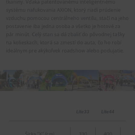
tkaniny. Vďaka patentovanému inteligentnému
systému nafukovania AXION, ktorý riadi prúdenie
vzduchu pomocou centrálneho ventilu, stačí na jeho
postavenie iba jedna osoba a všetko je hotové za
pár minút. Celý stan sa dá zbaliť do pôvodnej tašky
na kolieskach, ktorá sa zmestí do auta, čo ho robí
ideálnym pre akýkoľvek roadshow alebo podujatie.
Lite33
Lite44
Lite
Šírka “X” (cm)
330
400
50