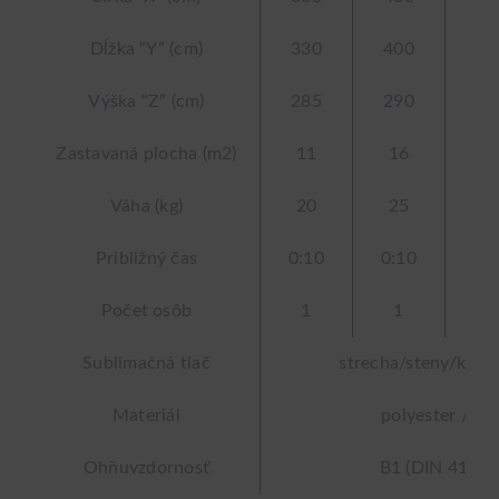
Dĺžka “Y” (cm)
330
400
50
Výška “Z” (cm)
285
290
35
Zastavaná plocha (m2)
11
16
2
Váha (kg)
20
25
3
Približný čas
0:10
0:10
0:
Počet osôb
1
1
1
Sublimačná tlač
strecha/steny/konš
Materiál
polyester / T
Ohňuvzdornosť
B1 (DIN 4102-