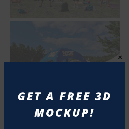
Clos
this
modu
GET A FREE 3D
MOCKUP!