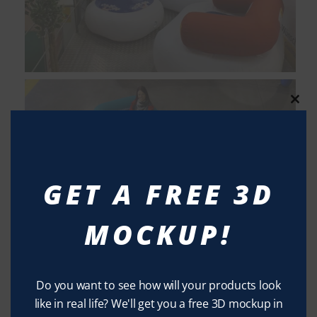
Clos
this
modu
GET A FREE 3D
MOCKUP!
Do you want to see how will your products look
like in real life? We'll get you a free 3D mockup in