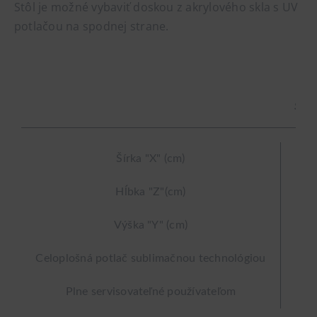
Stôl je možné vybaviť doskou z akrylového skla s UV
potlačou na spodnej strane.
SIN
Šírka "X" (cm)
Hĺbka "Z"(cm)
Výška "Y" (cm)
Celoplošná potlač sublimačnou technológiou
Plne servisovateľné používateľom