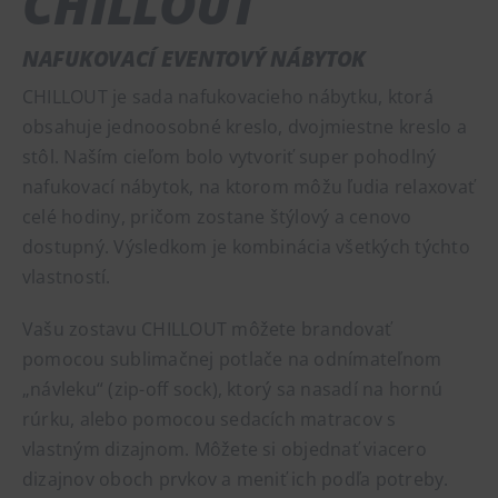
CHILLOUT
NAFUKOVACÍ EVENTOVÝ NÁBYTOK
CHILLOUT je sada nafukovacieho nábytku, ktorá
obsahuje jednoosobné kreslo, dvojmiestne kreslo a
stôl. Naším cieľom bolo vytvoriť super pohodlný
nafukovací nábytok, na ktorom môžu ľudia relaxovať
celé hodiny, pričom zostane štýlový a cenovo
dostupný. Výsledkom je kombinácia všetkých týchto
vlastností.
Vašu zostavu CHILLOUT môžete brandovať
pomocou sublimačnej potlače na odnímateľnom
„návleku“ (zip-off sock), ktorý sa nasadí na hornú
rúrku, alebo pomocou sedacích matracov s
vlastným dizajnom. Môžete si objednať viacero
dizajnov oboch prvkov a meniť ich podľa potreby.