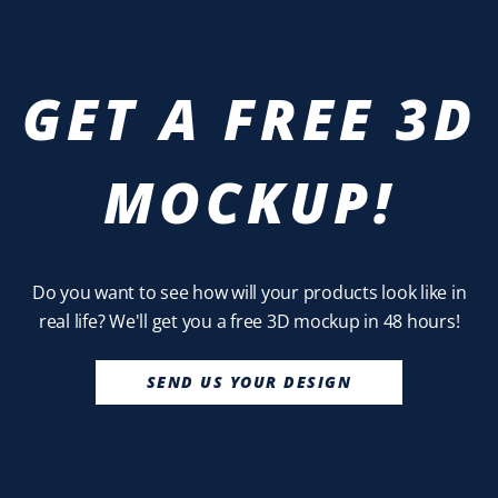
DUŠE
PU duší s hrúbkou 250
GET A FREE 3D
zváraním. Všetky duše sú
aka čomu sú naše stany
ných výkyvoch. Používajú sa
MOCKUP!
o horúcu Rally Dakar.
Do you want to see how will your products look like in
real life? We'll get you a free 3D mockup in 48 hours!
FARBY
SEND US YOUR DESIGN
nej tlače v kombinácii s
etko tlačíme sami, vieme