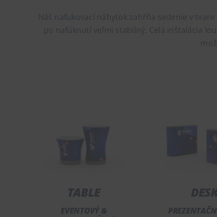
Náš nafukovací nábytok zahŕňa sedenie v tvare 
po nafúknutí veľmi stabilný. Celá inštalácia l
možn
TABLE
DES
EVENTOVÝ &
PREZENTAČN