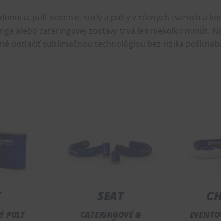
donutu, puff sedenie, stoly a pulty v rôznych tvaroch a k
ounge alebo cateringovej zostavy trvá len niekoľko minút. 
é potlačiť sublimačnou technológiou bez rizika poškriab
K
SEAT
CH
Ý PULT
CATERINGOVÉ &
EVENTO