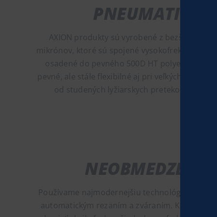
PNEUMATICKÉ 
AXION produkty sú vyrobené z bezšvových T
mikrónov, ktoré sú spojené vysokofrekvenčným 
osadené do pevného 500D HT polyesteru, vď
pevné, ale stále flexibilné aj pri veľkých teplot
od studených lyžiarskych pretekov FIS až p
NEOBMEDZENÉ 
Používame najmodernejšiu technológiu sublimač
automatickým rezaním a zváraním. Keďže si vš