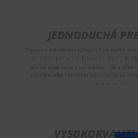
JEDNODUCHÁ PR
Preprava eventového nábytku býva nočná mora 
ak si vyberiete náš nafukovací nábytok. Každ
samostatnej taške v tvare disku – do akéhoko
naložíte veľké množstvo kusov spolu so sta
tvarom AXION.
VYSOKOKVALITN