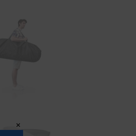
Close
this