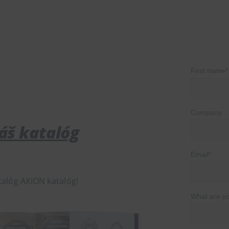
náš katalóg
talóg AXION katalóg!