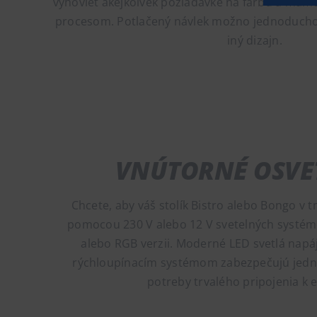
vyhovieť akejkoľvek požiadavke na farbu a mám
procesom. Potlačený návlek možno jednoducho
iný dizajn.
VNÚTORNÉ OSVE
Chcete, aby váš stolík Bistro alebo Bongo v tm
pomocou 230 V alebo 12 V svetelných systémo
alebo RGB verzii. Moderné LED svetlá napája
rýchloupínacím systémom zabezpečujú jedn
potreby trvalého pripojenia k e