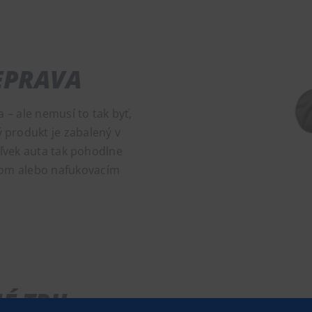
EPRAVA
– ale nemusí to tak byť,
ý produkt je zabalený v
ľvek auta tak pohodlne
nom alebo nafukovacím
É TPU