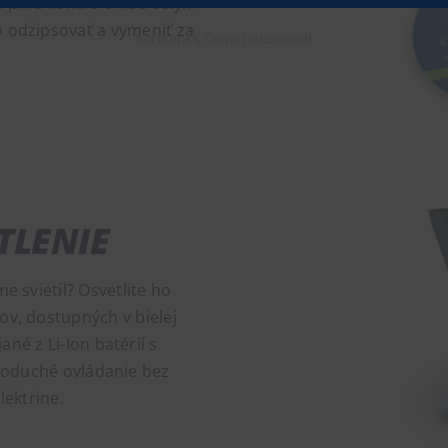
e plnú kontrolu nad celým
 odzipsovať a vymeniť za
No thanks, I’m not interested!
TLENIE
e svietil? Osvetlite ho
v, dostupných v bielej
né z Li-Ion batérií s
oduché ovládanie bez
lektrine.