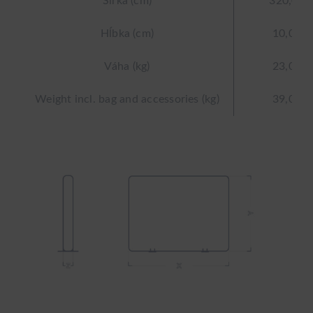
Šírka (cm)
320,0
Hĺbka (cm)
10,0
Váha (kg)
23,0
Weight incl. bag and accessories (kg)
39,0