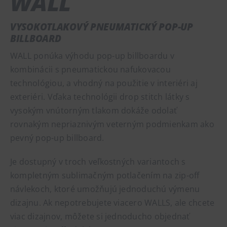
WALL
VYSOKOTLAKOVÝ PNEUMATICKÝ POP-UP
BILLBOARD
WALL ponúka výhodu pop-up billboardu v
kombinácii s pneumatickou nafukovacou
technológiou, a vhodný na použitie v interiéri aj
exteriéri. Vďaka technológii drop stitch látky s
vysokým vnútorným tlakom dokáže odolať
rovnakým nepriaznivým veterným podmienkam ako
pevný pop-up billboard.
Je dostupný v troch veľkostných variantoch s
kompletným sublimačným potlačením na zip-off
návlekoch, ktoré umožňujú jednoduchú výmenu
dizajnu. Ak nepotrebujete viacero WALLS, ale chcete
viac dizajnov, môžete si jednoducho objednať