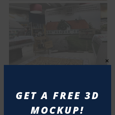
Clos
this
modu
GET A FREE 3D
MOCKUP!