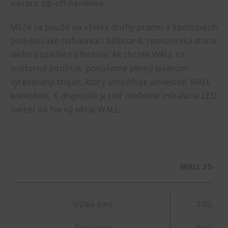
viacero zip-off návlekov.
Môže sa použiť na všetky druhy promo a športových
podujatí ako nafukovací billboard, sponzorská stena
alebo pozadie na fotenie. Ak chcete WALL na
vnútorné použitie, ponúkame pevný laserom
vyrezávaný stojan, ktorý umožňuje umiestniť WALL
kdekoľvek. K dispozícii je tiež možnosť inštalácie LED
svetiel na horný okraj WALL.
WALL 250-3
Výška (cm)
250,0