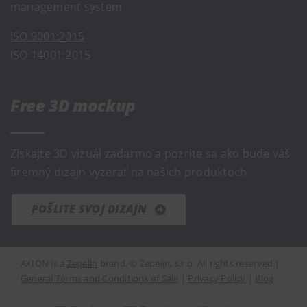
management system
ISO 9001:2015
ISO 14001:2015
Free 3D mockup
Získajte 3D vizuál zadarmo a pozrite sa ako bude váš
firemný dizajn vyzerať na našich produktoch.
POŠLITE SVOJ DIZAJN
AXION is a
Zepelin
brand. © Zepelin, s.r.o. All rights reserved |
General Terms and Conditions of Sale
|
Privacy Policy
|
Blog